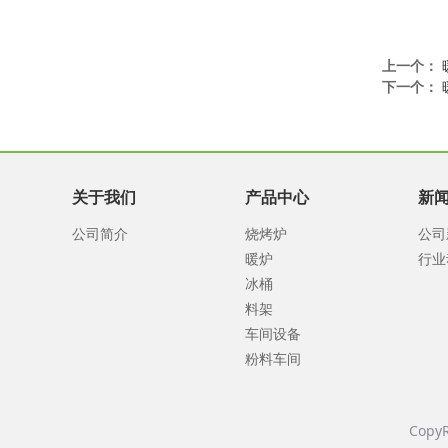
上一个：
下一个：
关于我们
产品中心
新
公司简介
烧烤炉
公司
暖炉
行业
冰桶
料架
车间设备
粉料车间
Copy