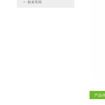
粉末车间
产品